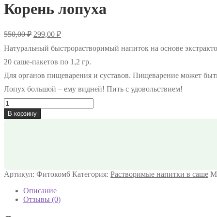
Корень лопуха
Первоначальная
Текущая
550,00
₽
299,00
₽
цена
цена:
Натуральный быстрорастворимый напиток на основе экстракто
составляла
299,00 ₽.
550,00 ₽.
20 саше-пакетов по 1,2 гр.
Для органов пищеварения и суставов. Пищеварение может бы
Лопух большой – ему видней! Пить с удовольствием!
Количество
товара
В корзину
Корень
лопуха
Артикул:
Фитоком6
Категория:
Растворимые напитки в саше
М
Описание
Отзывы (0)