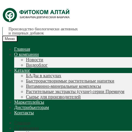
Перейти
Перейти
к
к
навигации
содержимому
Производство биологически активных
и пищевых добавок
Меню
Главная
О компании
Новости
Видеоблог
Каталог
БАДы в капсулах
Быстрорастворимые растительные напитки
Витаминно-минеральные комплексы
Растительные экстракты (сухие) серии Премиум
Сырье для производителей
Маркетплейсы
Дистрибьюторам
Контакты
Главная
О компании