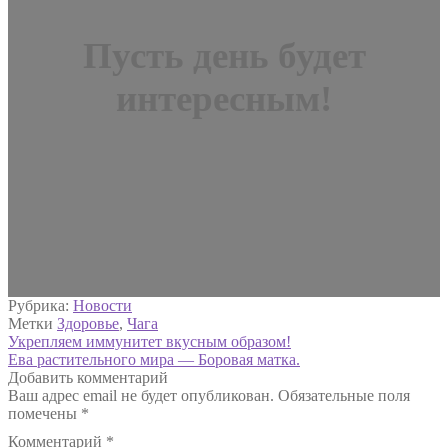
Пусть день будет
интересным!
Рубрика:
Новости
Метки
Здоровье
,
Чага
Навигация
Предыдущая
Укрепляем иммунитет вкусным образом!
запись:
Следующая
Ева растительного мира — Боровая матка.
по
запись:
Добавить комментарий
записям
Ваш адрес email не будет опубликован.
Обязательные поля
помечены
*
Комментарий
*