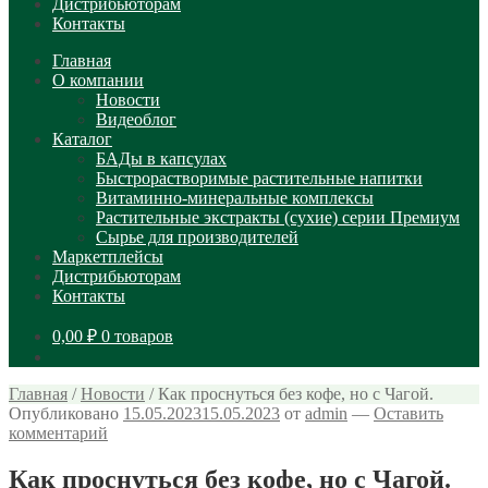
Дистрибьюторам
Контакты
Главная
О компании
Новости
Видеоблог
Каталог
БАДы в капсулах
Быстрорастворимые растительные напитки
Витаминно-минеральные комплексы
Растительные экстракты (сухие) серии Премиум
Сырье для производителей
Маркетплейсы
Дистрибьюторам
Контакты
0,00
₽
0 товаров
Главная
/
Новости
/
Как проснуться без кофе, но с Чагой.
Опубликовано
15.05.2023
15.05.2023
от
admin
—
Оставить
комментарий
Как проснуться без кофе, но с Чагой.