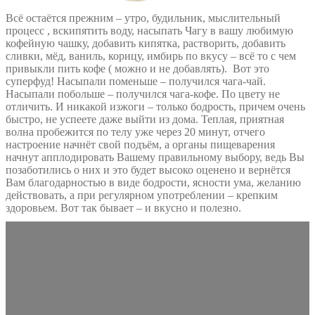
Всё остаётся прежним – утро, будильник, мыслительный
процесс , вскипятить воду, насыпать Чагу в вашу любимую
кофейную чашку, добавить кипятка, растворить, добавить
сливки, мёд, ваниль, корицу, имбирь по вкусу – всё то с чем
привыкли пить кофе ( можно и не добавлять). Вот это
суперфуд! Насыпали поменьше – получился чага-чай.
Насыпали побольше – получился чага-кофе. По цвету не
отличить. И никакой изжоги – только бодрость, причем очень
быстро, не успеете даже выйти из дома. Теплая, приятная
волна пробежится по телу уже через 20 минут, отчего
настроение начнёт свой подъём, а органы пищеварения
начнут апплодировать Вашему правильному выбору, ведь Вы
позаботились о них и это будет высоко оценено и вернётся
Вам благодарностью в виде бодрости, ясности ума, желанию
действовать, а при регулярном употреблении – крепким
здоровьем. Вот так бывает – и вкусно и полезно.