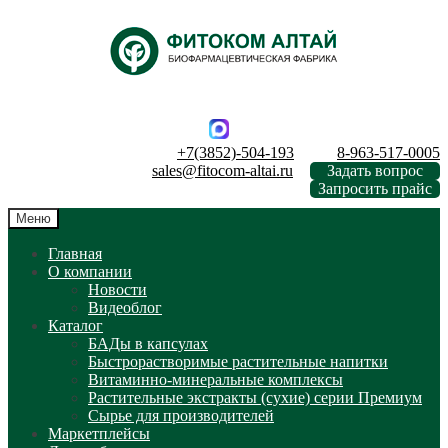
Перейти
Перейти
к
к
навигации
содержимому
+7(3852)-504-193
8-963-517-0005
sales@fitocom-altai.ru
Задать вопрос
Запросить прайс
Меню
Главная
О компании
Новости
Видеоблог
Каталог
БАДы в капсулах
Быстрорастворимые растительные напитки
Витаминно-минеральные комплексы
Растительные экстракты (сухие) серии Премиум
Сырье для производителей
Маркетплейсы