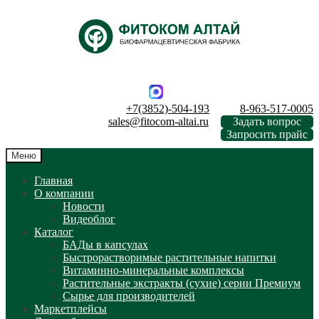
Перейти
Перейти
к
к
навигации
содержимому
+7(3852)-504-193
8-963-517-0005
sales@fitocom-altai.ru
Задать вопрос
Запросить прайс
Меню
Главная
О компании
Новости
Видеоблог
Каталог
БАДы в капсулах
Быстрорастворимые растительные напитки
Витаминно-минеральные комплексы
Растительные экстракты (сухие) серии Премиум
Сырье для производителей
Маркетплейсы