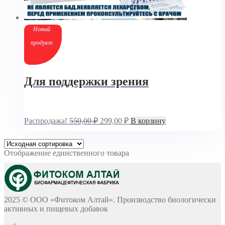
Новый
продукт
Для поддержки зрения
Первоначальная
Текущая
Распродажа!
550,00
₽
299,00
₽
В корзину
цена
цена:
составляла
299,00 ₽.
550,00 ₽.
Отображение единственного товара
2025 © ООО «Фитоком Алтай». Производство биологически
активных и пищевых добавок