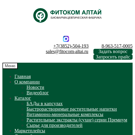
Перейти
Перейти
к
к
навигации
содержимому
+7(3852)-504-193
8-963-517-0005
sales@fitocom-altai.ru
Задать вопрос
Запросить прайс
Меню
Главная
О компании
Новости
Видеоблог
Каталог
БАДы в капсулах
Быстрорастворимые растительные напитки
Витаминно-минеральные комплексы
Растительные экстракты (сухие) серии Премиум
Сырье для производителей
Маркетплейсы