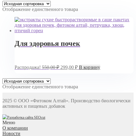
Отображение единственного товара
Для здоровья почек
Первоначальная
Текущая
Распродажа!
550,00
₽
299,00
₽
В корзину
цена
цена:
составляла
299,00 ₽.
550,00 ₽.
Отображение единственного товара
2025 © ООО «Фитоком Алтай». Производство биологически
активных и пищевых добавок
Разработка сайта SEOcut
Меню
О компании
Новости