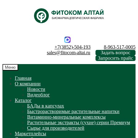
Перейти
Перейти
к
к
навигации
содержимому
+7(3852)-504-193
8-963-517-0005
sales@fitocom-altai.ru
Задать вопрос
Запросить прайс
Меню
Главная
О компании
Новости
Видеоблог
Каталог
БАДы в капсулах
Быстрорастворимые растительные напитки
Витаминно-минеральные комплексы
Растительные экстракты (сухие) серии Премиум
Сырье для производителей
Маркетплейсы