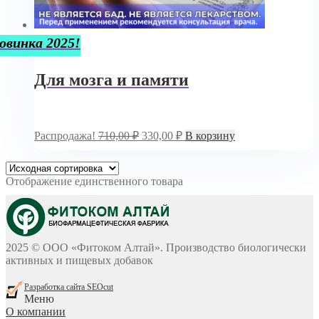
овинка 2025!
Для мозга и памяти
Первоначальная
Текущая
Распродажа!
710,00
₽
330,00
₽
В корзину
цена
цена:
составляла
330,00 ₽.
710,00 ₽.
Отображение единственного товара
2025 © ООО «Фитоком Алтай». Производство биологически
активных и пищевых добавок
Разработка сайта SEOcut
Меню
О компании